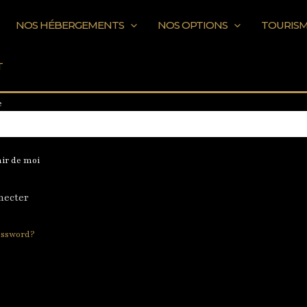
NOS HÉBERGEMENTS
NOS OPTIONS
TOURIS
ou adresse e-mail
T
e
ir de moi
assword?