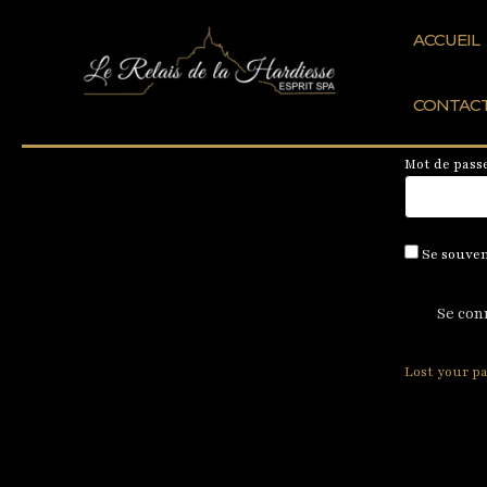
Aller
Mon Compte
au
contenu
ACCUEIL
Identifiant 
CONTAC
Mot de pass
Se souven
Lost your p