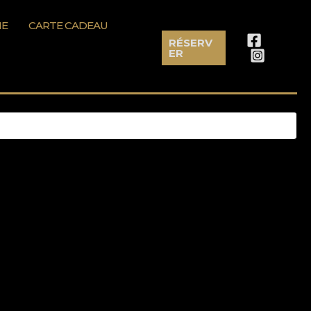
ME
CARTE CADEAU
RÉSERV
ER