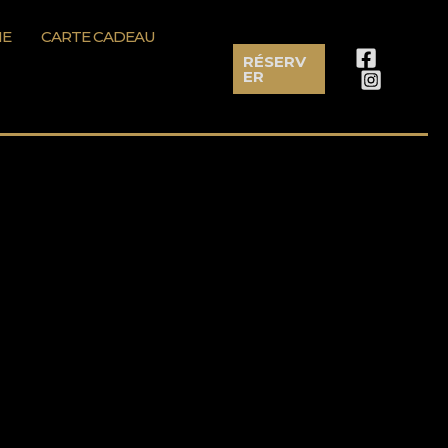
ME
CARTE CADEAU
RÉSERV
ER